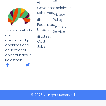
us
📢
Government
Disclaimer
Schemes
Privacy
🎓
Policy
Education
Terms of
Updates
This is a website
Service
about
💼Latest
government job
Govt
openings and
Jobs
educational
opportunities in
Rajasthan.
© 2026 All Rights Reserved.