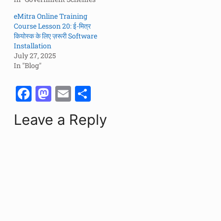
eMitra Online Training
Course Lesson 20: ई-मित्र
कियोस्क के लिए ज़रूरी Software
Installation
July 27, 2025
In "Blog"
F
M
E
S
a
a
m
h
Leave a Reply
c
st
ai
ar
e
o
l
e
b
d
o
o
o
n
k