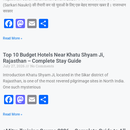
k
(Sarkari Naukri) की तैयारी कर रहे युवाओं के लिए एक बेहद शानदार खबर है। राजस्थान
सरकार
F
M
E
S
a
a
m
h
Read More »
c
st
ai
ar
e
o
l
e
Top 10 Budget Hotels Near Khatu Shyam Ji,
b
d
Rajasthan – Complete Stay Guide
July 27, 2026
No Comments
o
o
Introduction Khatu Shyam Ji, located in the Sikar district of
o
n
Rajasthan, is one of the most revered pilgrimage sites in North India.
k
One such mysterious
F
M
E
S
a
a
m
h
Read More »
c
st
ai
ar
e
o
l
e