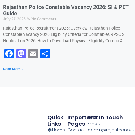
e
o
l
e
Rajasthan Police Constable Vacancy 2026: SI & PET
b
d
Guide
July 27, 2026
No Comments
o
o
Rajasthan Police Recruitment 2026: Overview Rajasthan Police
o
n
Constable Vacancy 2026 Eligibility Criteria for Constables RPSC SI
k
Notification 2026: How to Download Physical Eligibility Criteria &
F
M
E
S
a
a
m
h
Read More »
c
st
ai
ar
e
o
l
e
b
d
o
o
o
n
Quick
Important
Get In Touch
k
Links
Pages
Email:
🏠Home
Contact
admin@rajasthanbuzz