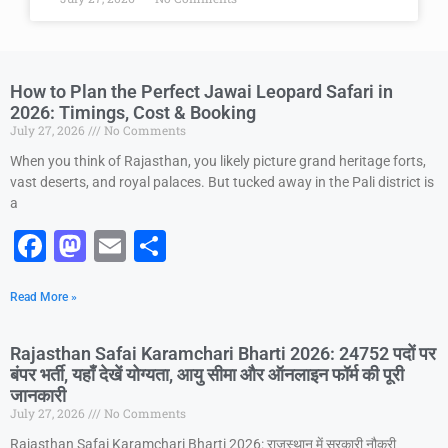
How to Plan the Perfect Jawai Leopard Safari in
2026: Timings, Cost & Booking
July 27, 2026
No Comments
When you think of Rajasthan, you likely picture grand heritage forts,
vast deserts, and royal palaces. But tucked away in the Pali district is
a
F
M
E
S
a
a
m
h
Read More »
c
st
ai
ar
e
o
l
e
Rajasthan Safai Karamchari Bharti 2026: 24752 पदों पर
b
d
बंपर भर्ती, यहाँ देखें योग्यता, आयु सीमा और ऑनलाइन फॉर्म की पूरी
जानकारी
o
o
July 27, 2026
No Comments
o
n
Rajasthan Safai Karamchari Bharti 2026: राजस्थान में सरकारी नौकरी