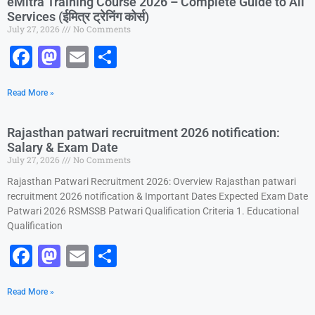
eMitra Training Course 2026 – Complete Guide to All
b
d
Services (ईमित्र ट्रेनिंग कोर्स)
July 27, 2026
No Comments
o
o
F
M
E
S
o
n
a
a
m
h
k
Read More »
c
st
ai
ar
e
o
l
e
Rajasthan patwari recruitment 2026 notification:
b
d
Salary & Exam Date
July 27, 2026
No Comments
o
o
Rajasthan Patwari Recruitment 2026: Overview Rajasthan patwari
o
n
recruitment 2026 notification & Important Dates Expected Exam Date
k
Patwari 2026 RSMSSB Patwari Qualification Criteria 1. Educational
Qualification
F
M
E
S
a
a
m
h
Read More »
c
st
ai
ar