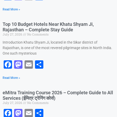
a
a
m
h
Read More »
c
st
ai
ar
e
o
l
e
Top 10 Budget Hotels Near Khatu Shyam Ji,
b
d
Rajasthan – Complete Stay Guide
July 27, 2026
No Comments
o
o
Introduction Khatu Shyam Ji, located in the Sikar district of
o
n
Rajasthan, is one of the most revered pilgrimage sites in North India.
k
One such mysterious
F
M
E
S
a
a
m
h
Read More »
c
st
ai
ar
e
o
l
e
eMitra Training Course 2026 – Complete Guide to All
b
d
Services (ईमित्र ट्रेनिंग कोर्स)
July 27, 2026
No Comments
o
o
F
M
E
S
o
n