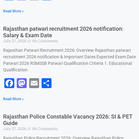
a
a
m
h
k
Read More »
c
st
ai
ar
e
o
l
e
Rajasthan patwari recruitment 2026 notification:
b
d
Salary & Exam Date
July 27, 2026
No Comments
o
o
Rajasthan Patwari Recruitment 2026: Overview Rajasthan patwari
o
n
recruitment 2026 notification & Important Dates Expected Exam Date
k
Patwari 2026 RSMSSB Patwari Qualification Criteria 1. Educational
Qualification
F
M
E
S
a
a
m
h
Read More »
c
st
ai
ar
e
o
l
e
Rajasthan Police Constable Vacancy 2026: SI & PET
b
d
Guide
July 27, 2026
No Comments
o
o
Rajasthan Police Recruitment 2026: Overview Rajasthan Police