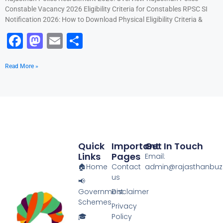
o
n
Constable Vacancy 2026 Eligibility Criteria for Constables RPSC SI
k
Notification 2026: How to Download Physical Eligibility Criteria &
F
M
E
S
a
a
m
h
Read More »
c
st
ai
ar
e
o
l
e
b
d
o
o
o
n
Quick
Important
Get In Touch
k
Links
Pages
Email:
🏠Home
Contact
admin@rajasthanbuzz
us
📢
Government
Disclaimer
Schemes
Privacy
🎓
Policy