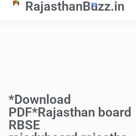
RajasthanBuzz.in
📢 Government Schemes
🎓Education Updates
💼Latest Govt Jobs
*Download
PDF*Rajasthan board
RBSE