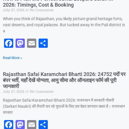
2026: Timings, Cost & Booking
July 27, 2026
No Comments
When you think of Rajasthan, you likely picture grand heritage forts,
vast deserts, and royal palaces. But tucked away in the Pali district is
a
F
M
E
S
a
a
m
h
Read More »
c
st
ai
ar
e
o
l
e
Rajasthan Safai Karamchari Bharti 2026: 24752 पदों पर
b
d
बंपर भर्ती, यहाँ देखें योग्यता, आयु सीमा और ऑनलाइन फॉर्म की पूरी
जानकारी
o
o
July 27, 2026
No Comments
o
n
Rajasthan Safai Karamchari Bharti 2026: राजस्थान में सरकारी नौकरी
k
(Sarkari Naukri) की तैयारी कर रहे युवाओं के लिए एक बेहद शानदार खबर है। राजस्थान
सरकार
F
M
E
S