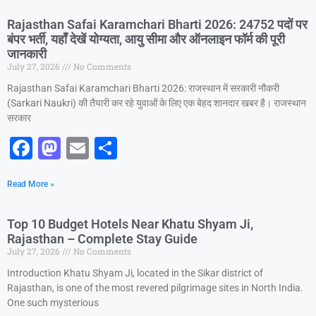
e
o
l
e
Rajasthan Safai Karamchari Bharti 2026: 24752 पदों पर
b
d
बंपर भर्ती, यहाँ देखें योग्यता, आयु सीमा और ऑनलाइन फॉर्म की पूरी
जानकारी
o
o
July 27, 2026
No Comments
o
n
Rajasthan Safai Karamchari Bharti 2026: राजस्थान में सरकारी नौकरी
k
(Sarkari Naukri) की तैयारी कर रहे युवाओं के लिए एक बेहद शानदार खबर है। राजस्थान
सरकार
F
M
E
S
a
a
m
h
Read More »
c
st
ai
ar
e
o
l
e
Top 10 Budget Hotels Near Khatu Shyam Ji,
b
d
Rajasthan – Complete Stay Guide
July 27, 2026
No Comments
o
o
Introduction Khatu Shyam Ji, located in the Sikar district of
o
n
Rajasthan, is one of the most revered pilgrimage sites in North India.
k
One such mysterious