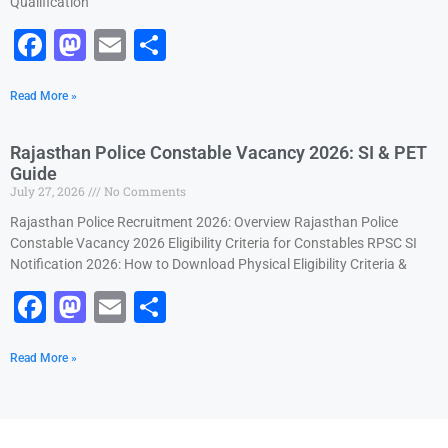
Qualification
F
M
E
S
a
a
m
h
Read More »
c
st
ai
ar
e
o
l
e
Rajasthan Police Constable Vacancy 2026: SI & PET
b
d
Guide
July 27, 2026
No Comments
o
o
Rajasthan Police Recruitment 2026: Overview Rajasthan Police
o
n
Constable Vacancy 2026 Eligibility Criteria for Constables RPSC SI
k
Notification 2026: How to Download Physical Eligibility Criteria &
F
M
E
S
a
a
m
h
Read More »
c
st
ai
ar
e
o
l
e
b
d