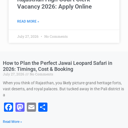
Vacancy 2026: Apply Online
READ MORE »
July 27, 2026
No Comments
How to Plan the Perfect Jawai Leopard Safari in
2026: Timings, Cost & Booking
July 27, 2026
No Comments
When you think of Rajasthan, you likely picture grand heritage forts,
vast deserts, and royal palaces. But tucked away in the Pali district is
a
F
M
E
S
a
a
m
h
Read More »
c
st
ai
ar