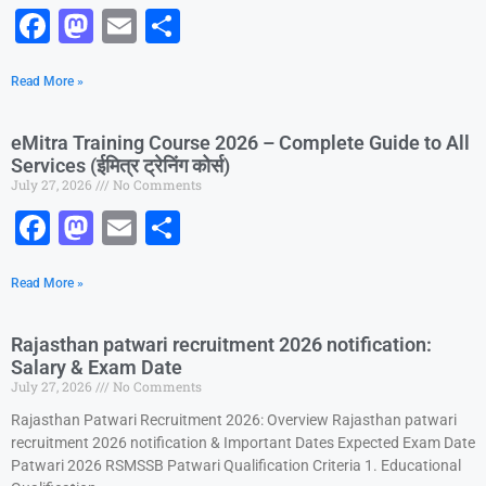
F
M
E
S
a
a
m
h
Read More »
c
st
ai
ar
e
o
l
e
eMitra Training Course 2026 – Complete Guide to All
b
d
Services (ईमित्र ट्रेनिंग कोर्स)
July 27, 2026
No Comments
o
o
F
M
E
S
o
n
a
a
m
h
k
Read More »
c
st
ai
ar
e
o
l
e
Rajasthan patwari recruitment 2026 notification:
b
d
Salary & Exam Date
July 27, 2026
No Comments
o
o
Rajasthan Patwari Recruitment 2026: Overview Rajasthan patwari
o
n
recruitment 2026 notification & Important Dates Expected Exam Date
k
Patwari 2026 RSMSSB Patwari Qualification Criteria 1. Educational