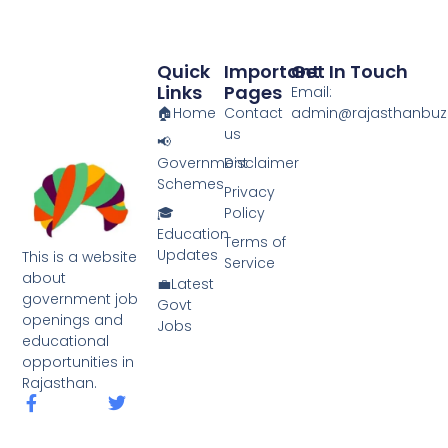
o
o
o
n
Quick
Important
Get In Touch
k
Links
Pages
Email:
🏠Home
Contact
admin@rajasthanbuzz
us
📢
Government
Disclaimer
Schemes
Privacy
🎓
Policy
Education
Terms of
Updates
This is a website
Service
about
💼Latest
government job
Govt
openings and
Jobs
educational
opportunities in
Rajasthan.