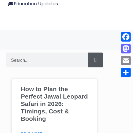
🎓Education Updates
Face
Mas
Emai
Shar
How to Plan the
Perfect Jawai Leopard
Safari in 2026:
Timings, Cost &
Booking