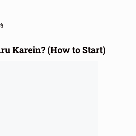
ते
uru Karein? (How to Start)