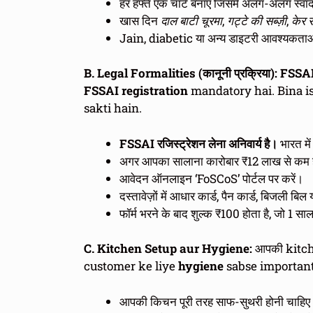
हर हफ्ते एक चार्ट बनाएं जिसमें अलग-अलग स्वादो
खास दिन
दाल बाटी चूरमा
,
गट्टे की सब्ज़ी
,
केर स
Jain, diabetic या अन्य डाइटरी आवश्यकताओं वा
B. Legal Formalities (कानूनी प्रक्रिया): FSS
FSSAI registration
mandatory hai. Bina is
sakti hain.
FSSAI रजिस्ट्रेशन लेना अनिवार्य है।
भारत में
अगर आपका सालाना कारोबार ₹12 लाख से कम ह
आवेदन ऑनलाइन ‘FoSCoS’ पोर्टल पर करें।
दस्तावेज़ों में आधार कार्ड, पैन कार्ड, बिजली बि
फॉर्म भरने के बाद शुल्क ₹100 होता है, जो 1 साल
C. Kitchen Setup aur Hygiene:
आपकी kitch
customer ke liye
hygiene
sabse important
आपकी किचन पूरी तरह साफ-सुथरी होनी चाहिए।