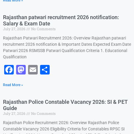
Read More »
c
st
ai
ar
e
o
l
e
Rajasthan patwari recruitment 2026 notification:
b
d
Salary & Exam Date
July 27, 2026
No Comments
o
o
Rajasthan Patwari Recruitment 2026: Overview Rajasthan patwari
o
n
recruitment 2026 notification & Important Dates Expected Exam Date
k
Patwari 2026 RSMSSB Patwari Qualification Criteria 1. Educational
Qualification
F
M
E
S
a
a
m
h
Read More »
c
st
ai
ar
e
o
l
e
Rajasthan Police Constable Vacancy 2026: SI & PET
b
d
Guide
July 27, 2026
No Comments
o
o
Rajasthan Police Recruitment 2026: Overview Rajasthan Police
o
n
Constable Vacancy 2026 Eligibility Criteria for Constables RPSC SI