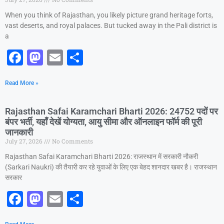
When you think of Rajasthan, you likely picture grand heritage forts,
vast deserts, and royal palaces. But tucked away in the Pali district is
a
F
M
E
S
a
a
m
h
Read More »
c
st
ai
ar
e
o
l
e
Rajasthan Safai Karamchari Bharti 2026: 24752 पदों पर
b
d
बंपर भर्ती, यहाँ देखें योग्यता, आयु सीमा और ऑनलाइन फॉर्म की पूरी
जानकारी
o
o
July 27, 2026
No Comments
o
n
Rajasthan Safai Karamchari Bharti 2026: राजस्थान में सरकारी नौकरी
k
(Sarkari Naukri) की तैयारी कर रहे युवाओं के लिए एक बेहद शानदार खबर है। राजस्थान
सरकार
F
M
E
S
a
a
m
h