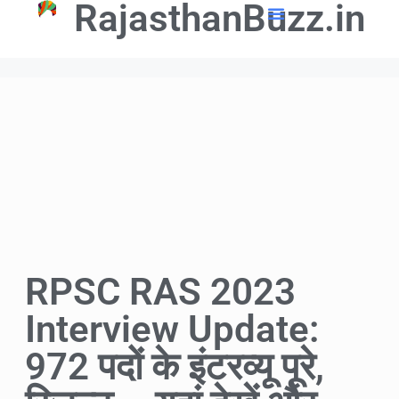
RajasthanBuzz.in
📢 Government Schemes
🎓Education Updates
💼Latest Govt Jobs
RPSC RAS 2023
Interview Update:
972 पदों के इंटरव्यू पूरे,