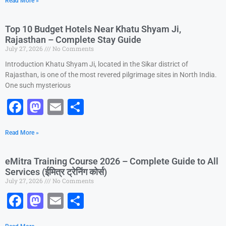
Read More »
c
st
ai
ar
e
o
l
e
Top 10 Budget Hotels Near Khatu Shyam Ji,
b
d
Rajasthan – Complete Stay Guide
July 27, 2026
No Comments
o
o
Introduction Khatu Shyam Ji, located in the Sikar district of
o
n
Rajasthan, is one of the most revered pilgrimage sites in North India.
k
One such mysterious
F
M
E
S
a
a
m
h
Read More »
c
st
ai
ar
e
o
l
e
eMitra Training Course 2026 – Complete Guide to All
b
d
Services (ईमित्र ट्रेनिंग कोर्स)
July 27, 2026
No Comments
o
o
F
M
E
S
o
n
a
a
m
h
k