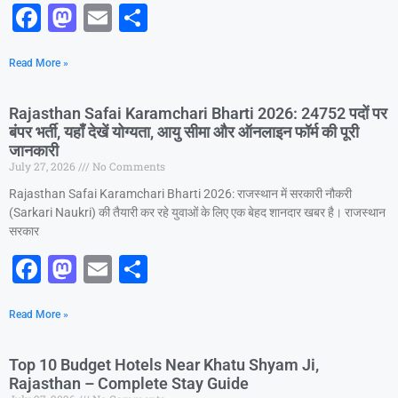
F
M
E
S
a
a
m
h
Read More »
c
st
ai
ar
e
o
l
e
Rajasthan Safai Karamchari Bharti 2026: 24752 पदों पर
b
d
बंपर भर्ती, यहाँ देखें योग्यता, आयु सीमा और ऑनलाइन फॉर्म की पूरी
जानकारी
o
o
July 27, 2026
No Comments
o
n
Rajasthan Safai Karamchari Bharti 2026: राजस्थान में सरकारी नौकरी
k
(Sarkari Naukri) की तैयारी कर रहे युवाओं के लिए एक बेहद शानदार खबर है। राजस्थान
सरकार
F
M
E
S
a
a
m
h
Read More »
c
st
ai
ar
e
o
l
e
Top 10 Budget Hotels Near Khatu Shyam Ji,
b
d
Rajasthan – Complete Stay Guide