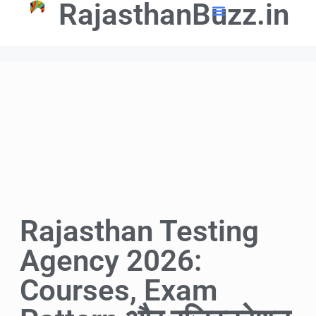
RajasthanBuzz.in
📢 Government Schemes
🎓Education Updates
💼Latest Govt Jobs
Rajasthan Testing
Agency 2026:
Courses, Exam