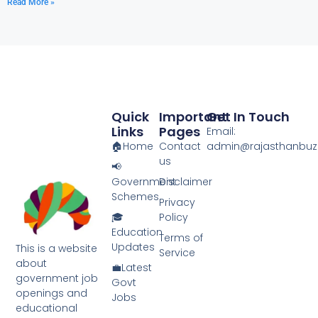
Read More »
c
st
ai
ar
e
o
l
e
b
d
o
o
o
n
Quick
Important
Get In Touch
k
Links
Pages
Email:
🏠Home
Contact
admin@rajasthanbuzz
us
📢
Government
Disclaimer
Schemes
Privacy
🎓
Policy
Education
Terms of
Updates
This is a website
Service
about
💼Latest
government job
Govt
openings and
Jobs
educational