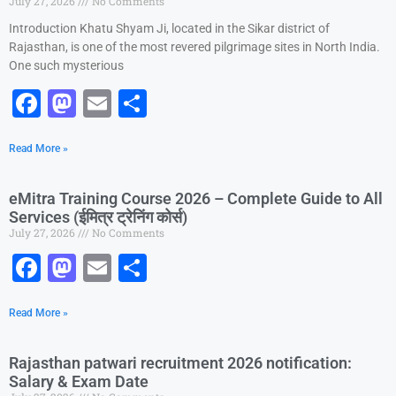
July 27, 2026
No Comments
o
o
Introduction Khatu Shyam Ji, located in the Sikar district of
o
n
Rajasthan, is one of the most revered pilgrimage sites in North India.
k
One such mysterious
F
M
E
S
a
a
m
h
Read More »
c
st
ai
ar
e
o
l
e
eMitra Training Course 2026 – Complete Guide to All
b
d
Services (ईमित्र ट्रेनिंग कोर्स)
July 27, 2026
No Comments
o
o
F
M
E
S
o
n
a
a
m
h
k
Read More »
c
st
ai
ar
e
o
l
e
Rajasthan patwari recruitment 2026 notification:
b
d
Salary & Exam Date