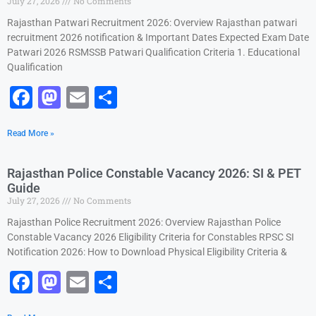
July 27, 2026
No Comments
o
o
Rajasthan Patwari Recruitment 2026: Overview Rajasthan patwari
o
n
recruitment 2026 notification & Important Dates Expected Exam Date
k
Patwari 2026 RSMSSB Patwari Qualification Criteria 1. Educational
Qualification
F
M
E
S
a
a
m
h
Read More »
c
st
ai
ar
e
o
l
e
Rajasthan Police Constable Vacancy 2026: SI & PET
b
d
Guide
July 27, 2026
No Comments
o
o
Rajasthan Police Recruitment 2026: Overview Rajasthan Police
o
n
Constable Vacancy 2026 Eligibility Criteria for Constables RPSC SI
k
Notification 2026: How to Download Physical Eligibility Criteria &
F
M
E
S
a
a
m
h